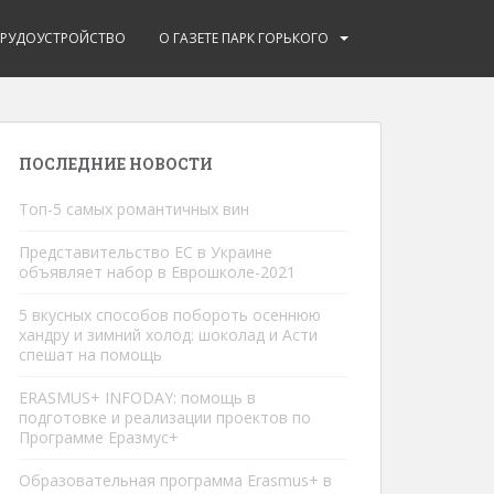
ТРУДОУСТРОЙСТВО
О ГАЗЕТЕ ПАРК ГОРЬКОГО
ПОСЛЕДНИЕ НОВОСТИ
Топ-5 самых романтичных вин
Представительство ЕС в Украине
объявляет набор в Еврошколe-2021
5 вкусных способов побороть осеннюю
хандру и зимний холод: шоколад и Асти
спешат на помощь
ERASMUS+ INFODAY: помощь в
подготовке и реализации проектов по
Программе Еразмус+
Образовательная программа Erasmus+ в