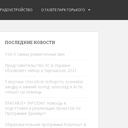
ТРУДОУСТРОЙСТВО
О ГАЗЕТЕ ПАРК ГОРЬКОГО
ПОСЛЕДНИЕ НОВОСТИ
Топ-5 самых романтичных вин
Представительство ЕС в Украине
объявляет набор в Еврошколe-2021
5 вкусных способов побороть осеннюю
хандру и зимний холод: шоколад и Асти
спешат на помощь
ERASMUS+ INFODAY: помощь в
подготовке и реализации проектов по
Программе Еразмус+
Образовательная программа Erasmus+ в