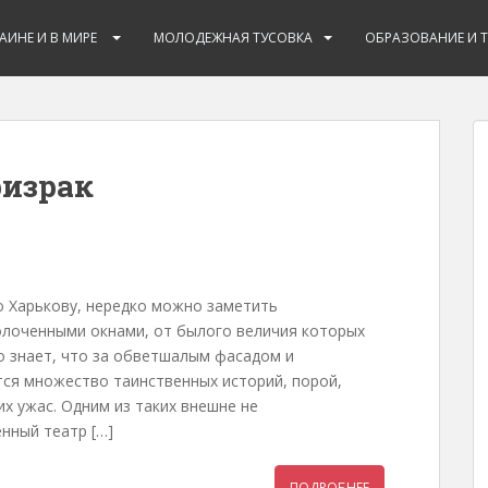
РАИНЕ И В МИРЕ
МОЛОДЕЖНАЯ ТУСОВКА
ОБРАЗОВАНИЕ И 
ризрак
о Харькову, нередко можно заметить
олоченными окнами, от былого величия которых
о знает, что за обветшалым фасадом и
ся множество таинственных историй, порой,
х ужас. Одним из таких внешне не
нный театр […]
ПОДРОБНЕЕ