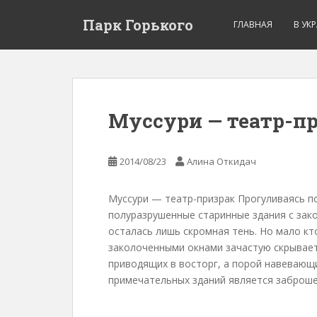
Парк Горького
ГЛАВНАЯ
В УК
Муссури — театр-п
2014/08/23
Алина Откидач
Муссури — театр-призрак Прогуливаясь п
полуразрушенные старинные здания с зак
осталась лишь скромная тень. Но мало кт
заколоченными окнами зачастую скрывает
приводящих в восторг, а порой навевающи
примечательных зданий является заброше