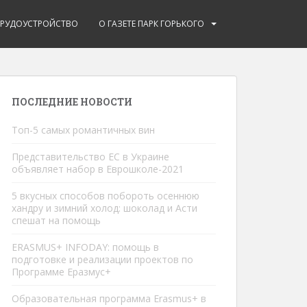
ТРУДОУСТРОЙСТВО
О ГАЗЕТЕ ПАРК ГОРЬКОГО
ПОСЛЕДНИЕ НОВОСТИ
Топ-5 самых романтичных вин
Представительство ЕС в Украине
объявляет набор в Еврошколe-2021
5 вкусных способов побороть осеннюю
хандру и зимний холод: шоколад и Асти
спешат на помощь
ERASMUS+ INFODAY: помощь в
подготовке и реализации проектов по
Программе Еразмус+
Образовательная программа Erasmus+ в