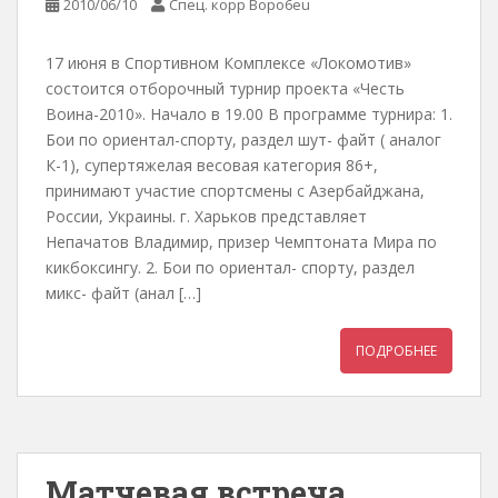
2010/06/10
Спец. корр Bopo6eu
17 июня в Спортивном Комплексе «Локомотив»
состоится отборочный турнир проекта «Честь
Воина-2010». Начало в 19.00 В программе турнира: 1.
Бои по ориентал-спорту, раздел шут- файт ( аналог
К-1), супертяжелая весовая категория 86+,
принимают участие спортсмены с Азербайджана,
России, Украины. г. Харьков представляет
Непачатов Владимир, призер Чемптоната Мира по
кикбоксингу. 2. Бои по ориентал- спорту, раздел
микс- файт (анал […]
ПОДРОБНЕЕ
Матчевая встреча