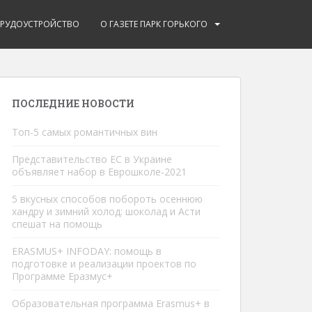
ТРУДОУСТРОЙСТВО
О ГАЗЕТЕ ПАРК ГОРЬКОГО
ПОСЛЕДНИЕ НОВОСТИ
Топ-5 самых романтичных вин
Представительство ЕС в Украине
объявляет набор в Еврошколe-2021
5 вкусных способов побороть осеннюю
хандру и зимний холод: шоколад и Асти
спешат на помощь
ERASMUS+ INFODAY: помощь в
подготовке и реализации проектов по
Программе Еразмус+
Образовательная программа Erasmus+ в